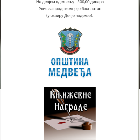
На дечјем одељењу - 300,00 динара
Упис за предшколце је бесплатан
(у оквиру Дечје недеље).