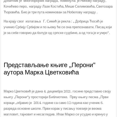
Добитник je многобројних награда, поменула је Нинову награду,
Кочићево перо, награду Лазе Костића, Меше Селимовића, Светозара
Ћоровића. Био је три пута номинован за Нобелову награду .
На крају свог излагања Г. Симић је рекла : „ Добрица Ћосић је
учинио Србију Србијом и по њему ће се она препознавати. Писац који
је за себе говорио да болује од српске судбине, а од тога је и умро“.
Представљање књиге „Перони"
аутора Марка Цветковића
Марко Цветковић је дана 4. децембра 2021. госине представио своју
књигу „Перони“у просторији Библиотеке. Прву књигу песма „Први
кораци „објавио је 2014. године са само 12 година као ученик 6.
разреда основне школе. Први корак у писању поезије је веома
магловит, тајновит и несагледив. Ипак Марко се усудио и кренуо у