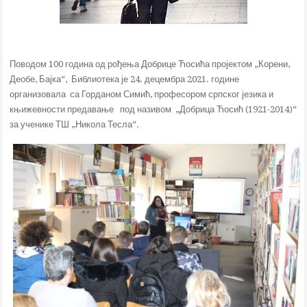
Поводом 100 година од рођења Добрице Ћосића пројектом „Корени,
Деобе, Бајка“, Библиотека је 24. децембра 2021. године
организовала са Горданом Симић, професором српског језика и
књижевности предавање под називом „Добрица Ћосић (1921-2014)“
за ученике ТШ „Никола Тесла“.