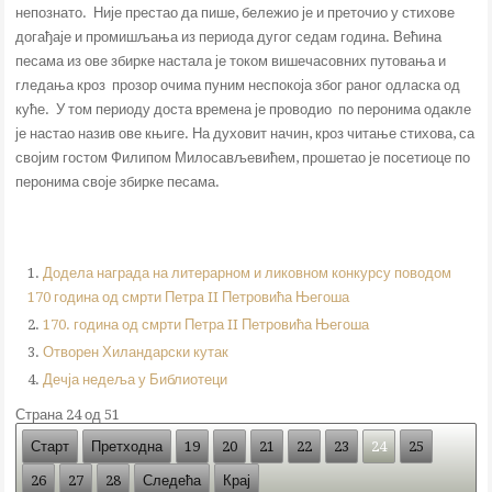
непознато. Није престао да пише, бележио је и преточио у стихове
догађаје и промишљања из периода дугог седам година. Већина
песама из ове збирке настала је током вишечасовних путовања и
гледања кроз прозор очима пуним неспокоја због раног одласка од
куће. У том периоду доста времена је проводио по перонима одакле
је настао назив ове књиге. На духовит начин, кроз читање стихова, са
својим гостом Филипом Милосављевићем, прошетао је посетиоце по
перонима своје збирке песама.
Додела награда на литерарном и ликовном конкурсу поводом
170 година од смрти Петрa II Петровића Његоша
170. година од смрти Петра II Петровића Његоша
Отворен Хиландарски кутак
Дечја недеља у Библиотеци
Страна 24 од 51
Старт
Претходна
19
20
21
22
23
24
25
26
27
28
Следећа
Крај