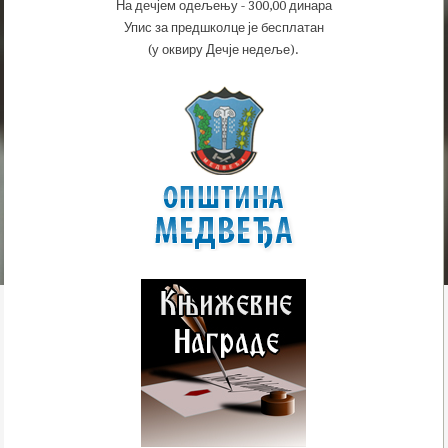
На дечјем одељењу - 300,00 динара
Упис за предшколце је бесплатан
(у оквиру Дечје недеље).