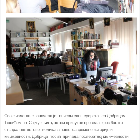
Своје излагање започела је описом свог сусрета са Добрицом
Ћосићем на Сајму књига, потом присутне провела кроз богато
стваралаштво овог великана наше савремене историје и
књижевности. Добрица Ћосић припада послератној књижевности