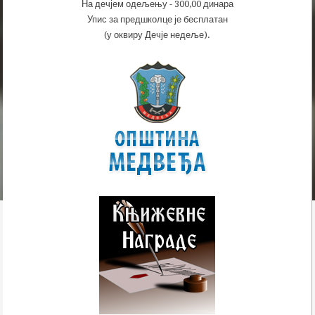
На дечјем одељењу - 300,00 динара
Упис за предшколце је бесплатан
(у оквиру Дечје недеље).