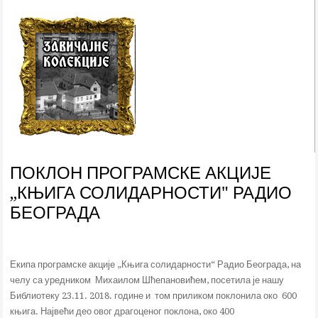
ПОКЛОН ПРОГРАМСКЕ АКЦИЈЕ
„КЊИГА СОЛИДАРНОСТИ" РАДИО
БЕОГРАДА
Е
кипа програмске акције
„Књига солидарности“ Радио Београда, на
челу са уредником Михаилом Шћепановићем, посетила је нашу
Библиотеку 23.11. 2018. године и
том приликом поклонила око
600
књига. Највећи део овог драгоценог поклона, око 400