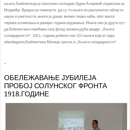
књига, Библиотеци је поклонио господин Ајдин Алијевић пореклом из
Медвеђе. Вредно је поменути да су то књиге из различитих области
науке и уметности, многе је данас веома тешко наћи, због малог
тиража штампања и ранијих година издавања. Иначе ово је други пут
да Библиотека повећава свој фонд захваљујући акцији „Књиге
солидарности“. 2015. године добили смо 255 књига које је тада
обезбедила Библиотека Матице српске и „Књига солидарности“.
„
ОБЕЛЕЖАВАЊЕ ЈУБИЛЕЈА
ПРОБОЈ СОЛУНСКОГ ФРОНТА
1918.ГОДИНЕ