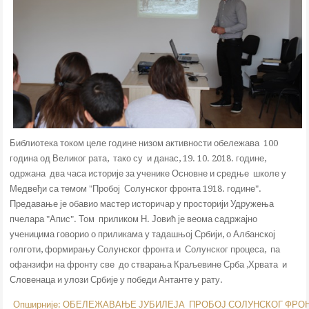
Библиотека током целе године низом активности обележава 100
година од Великог рата, тако су и данас, 19. 10. 2018. године,
одржана два часа историје за ученике Основне и средње школе у
Медвеђи са темом "Пробој Солунског фронта 1918. године".
Предавање је обавио мастер историчар у просторији Удружења
пчелара "Апис". Том приликом Н. Јовић је веома садржајно
ученицима говорио о приликама у тадашњој Србији, о Албанској
голготи, формирању Солунског фронта и Солунског процеса, па
офанзифи на фронту све до стварања Краљевине Срба ,Хрвата и
Словенаца и улози Србије у победи Антанте у рату.
Опширније: ОБЕЛЕЖАВАЊЕ ЈУБИЛЕЈА ПРОБОЈ СОЛУНСКОГ ФРОН