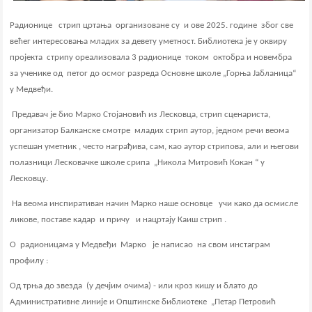
Радионице стрип цртања
организован
е су и ове 2025. године
због све
већег интересовања младих за девету уметност. Библиотека је у оквиру
пројекта
стрипу о
реализовала 3 радионице током
октобра и
новембра
за ученике од петог до осмог разреда Основне школе „Горња Јабланица“
у Медвеђи.
Предавач је био Марко Стојановић из Лесковца, стрип сценариста,
организатор Балканске смотре младих стрип аутор
, једном речи веома
успешан уметник , често нагр
а
ђива, сам, као аутор стрипова, али и његови
полазници Лесковачке школе срипа
„
Никола Митровић Кокан “ у
Лесковцу.
На веома инспиративан начин Марко
наше основце учи како да осмисле
ликове, поставе кадар и причу и нацртају Каиш стрип .
О радионицама у Медвеђи Марко је написао на свом инстаграм
профилу :
Од трња до звезда (у дечјим очима) - или кроз кишу и блато до
Административне линије и Општинске библиотеке
„
Петар Петровић