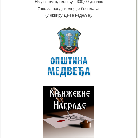
На дечјем одељењу - 300,00 динара
Упис за предшколце је бесплатан
(у оквиру Дечје недеље).