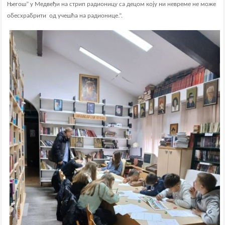
Његош” у Медвеђи на стрип радионицу са децом коју ни невреме не може
обесхрабрити од учешћа на радионице.”.