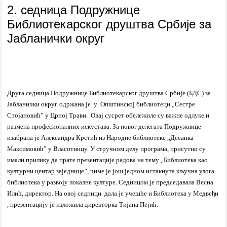
2. седница Подружнице
Библиотекарског друштва Србије за
Јабланички округ
Д
руга седница Подружнице Библиотекарског друштва Србије (БДС) за
Јабланички округ
одржана је
у Општинској библиотеци
„Сестре
Стојановић” у Црној Трави
.
Овај сусрет обележиле су важне одлуке и
размена професионалних искустава. За новог делегата Подружнице
изабрана је Александра Крстић из Народне библиотеке „Десанка
Максимовић” у Власотинцу. У стручном делу програма, присутни су
имали прилику да прате презентације радова на тему „Библиотека као
културни центар заједнице”, чиме је још једном истакнута кључна улога
библиотека у развоју локалне културе. Седницом је председавала Весна
Илић, директор.
На овој седници дала је учешће и Библиотека у Медвеђи
, презентацију је изложила директорка Тијана Пејић.