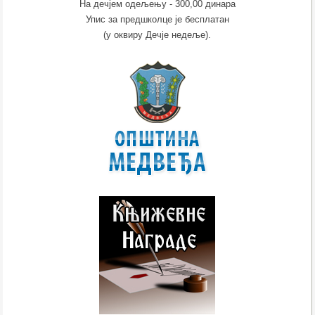
На дечјем одељењу - 300,00 динара
Упис за предшколце је бесплатан
(у оквиру Дечје недеље).