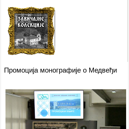
Промоција монографије о Медвеђи