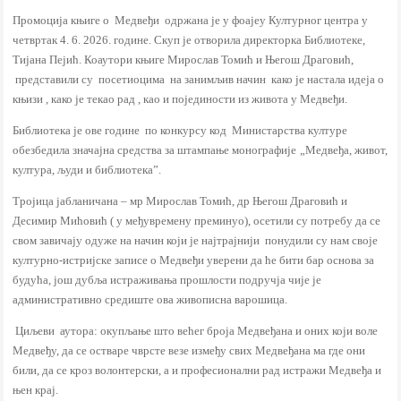
Промоција књиге о Медвеђи одржана је у фоајеу Културног центра у
четвртак 4. 6. 2026. године. Скуп је отворила директорка Библиотеке,
Тијана Пејић. Коаутори књиге Мирослав Томић и Његош Драговић,
представили су посетиоцима на занимљив начин како је настала идеја о
књизи , како је текао рад , као и појединости из живота у Медвеђи.
Библиотека
је ове године
по конкурсу
код
Министарства културе
обезбедила
значајна средства за штампање м
онографиј
е
„
Медвеђа
, живот,
култура, људи и библиотека”.
Тројица јабланичана – мр Мирослав Томић, др Његош Драговић и
Десимир Мићовић
(
у међувремену преминуо
)
, осетили су потребу да се
свом завичају одуже на начин који је најтрајнији
понудили су нам своје
културно-истријске записе о Медвеђи уверени да ће бити бар основа за
будућа, још дубља истраживања прошлости подручја чије је
административно средиште ова живописна варошица.
Ц
иљев
и
аутора: окупљање што већег броја Медвеђана и оних који воле
Медвеђу, да се остваре чврсте везе између свих Медвеђана ма где они
били, да се кроз волонтерски, а и професионални рад истражи Медвеђа и
њен крај.