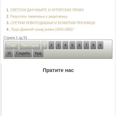
СВЕТСКИ ДАН КЊИГЕ И АУТОРСКИХ ПРАВА
Резултати такмичења у рецитовању
СРЕЋНИ НОВОГОДИШЊИ И БОЖИЋНИ ПРАЗНИЦИ
„Ђура Даничић-чувар језика (1825-1882) “
Страна 1 од 51
Старт
Претходна
1
2
3
4
5
6
7
8
9
10
Следећа
Крај
Пратите нас