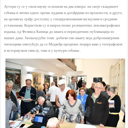
Аутори су се у свом науму ослонили на два извора: на своје складиште
сећања и лични однос према људима и догађајима из прошлости, и друго,
на архивску грађу доступну у специјализованим музејским и сродним
установама. Користили су и широк попис релевантних лексикографских
издања, од Феликса Каница до књига и периодичних публикација из
наших дана. Захваљујући
томе
добили смо књигу која добронамерним
читаоцима омогућује да се Медвеђа прецизно лоцира како у географском
и историјском смислу, тако и у култури сећања .