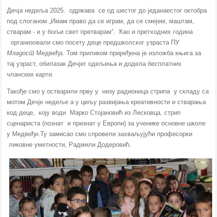
Дечја недеља 2025. одржава се од шестог до једанаестог октобра
под слоганом
„
Имам право да се играм, да се смејем, маштам,
стварам - и у бољи свет претварам”. Као и претходних година
организовали смо посету деце предшколског узраста ПУ
Младост
Медвеђа. Том приликом приређена је изложба књига за
тај узраст, обилазак Дечјег одељења и додела бесплатних
чланских карти.
Такође смо у остварили прву у низу радионица стрипа у складу са
мотом Дечје недеље а у циљу развијања креативности и стварања
код деце, коју води Марко Стојановић из Лесковца, стрип
сценариста (познат и признат у Европи) за ученике основне школе
у Медвеђи.Ту замисао смо спровели захваљујући професорки
ликовне уметности, Радмили Додеровић.