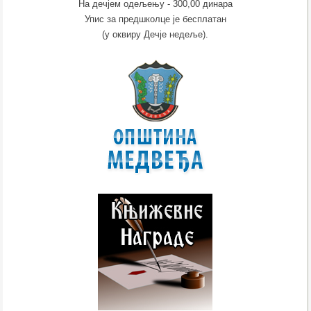
На дечјем одељењу - 300,00 динара
Упис за предшколце је бесплатан
(у оквиру Дечје недеље).