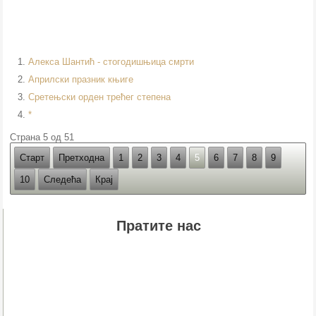
Алекса Шантић - стогодишњица смрти
Априлски празник књиге
Сретењски орден трећег степена
*
Страна 5 од 51
Старт
Претходна
1
2
3
4
5
6
7
8
9
10
Следећа
Крај
Пратите нас