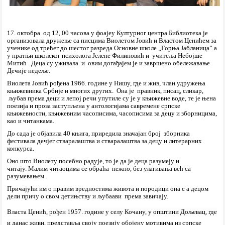
17. октобра од 12, 00 часова у фоајеу Културног центра Библиотека је
организовала дружење са писцима Виолетом Јовић и Властом Ценићем за
ученике од трећег до шестог разреда Основне школе
„Горња Јабланица”
а
у пратњи школског психолога Јелене Филиповић и учитеља Небојше
Митић . Деца су уживала и овим догађајем је и завршено обележавање
Дечије недеље.
Виолета Јовић рођена 1966. године у Нишу, где и жив, члан удружења
књижевника Србије и многих других. Она је правник, писац, сликар,
љубав према деци и лепој речи упутиле су је у књижевне воде, те је њена
поезија и проза заступљена у антологијама савремене српске
књижевности, књижевним часописима, часописима за децу и зборницима,
као и читанкама.
До сада је објавила 40 књига, приредила значајан број зборника
фестивала дечјег стваралаштва и стваралаштва за децу и литерарних
конкурса.
Оно што Виолету посебно радује, то је да је деца разумеју и
читају. Малим читаоцима се обраћа нежно, без улагивања већ са
разумевањем.
Причајући им о правим вредностима живота и породици она с а децом
дели причу о свом детињству и љубаави према завичају.
Власта Ценић,
рођен 1957. године у селу Кочану, у општини Дољевац, где
и данас живи
, представља своју поезију обојену мотивима из српске