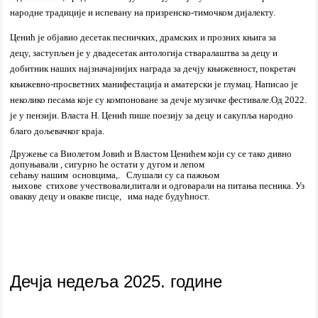
народне традиције и испевану на призренско-тимочком дијалекту.
Ценић је објавио десетак песничких, драмских и прозних књига за
децу, заступљен је у двадесетак антологија стваралаштва за децу и
добитник наших најзначајнијих награда за дечју књижевност, покретач
књижевно-просветних манифестација и аматерски је глумац. Написао је
неколико песама које су компоноване за дечје музичке фестивале.Од 2022.
је у пензији. Власта Н. Ценић пише поезију за децу и сакупља народно
благо дољевачког краја.
Дружење са Виолетом Јовић и Властом Ценићем који су се тако дивно
допуњавали , сигурно ће остати у дугом и лепом
сећању нашим основцима,. Слушали су са пажњом
њихове стихове учествовали,питали и одговарали на питања песника. Уз
овакву децу и овакве писце, има наде будућност.
Дечја недеља 2025. године