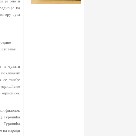
де је био и
радио је на
остору Југа
године
поштовање
и и чувати
е поклоњену
а се такође
а коришћење
 корисника.
 и филолог,
 Д. Туровића
. Туровића
м на изради