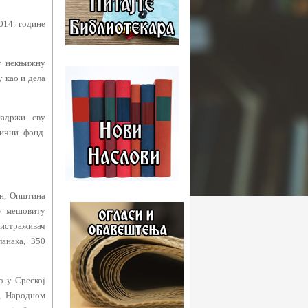
014. године
ну некњижну
у као и дела
 садржи с
в
у
ични фонд
ан, Општина
у мешовиту
истраживач
анака, 350
о у Среској
ц, Народном