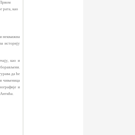
 Првом
г рата, као
а и некњижна
за историју
чају, као и
аборављени.
гурава да ће
ри чињеница
нографије и
 Антића.