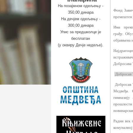
На позајмном одељењу -
Фонд Зави
350,00 динара
премештен ј
На дечјем одељењу -
300,00 динара
Има преко
Упис за предшколце је
грађу. Обу
бесплатан
објавњена и
(у оквиру Дечје недеље).
Најдрагоце
истраживач
Добросава 
Добросав 
Добросав Т
Медвеђа. 
гимназију
прошлости
новинарски
Радни век 
комуналној