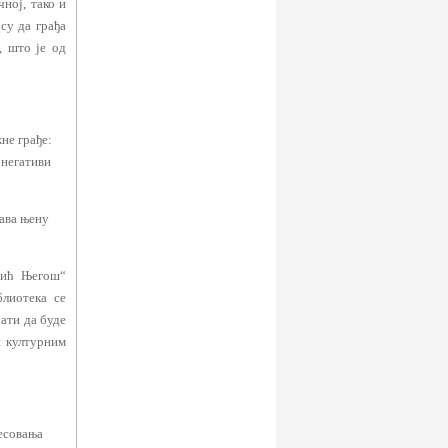
ној, тако и
су да грађа
, што је од
не грађе:
 негативи
ћава њену
вић Његош“
блиотека се
рати да буде
и културним
ресовања