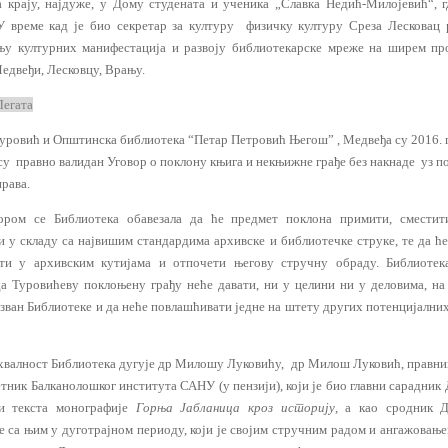
а крају, најдуже, у Дому студената и ученика „Славка Недић-Милојевић“, г
У време кад је био секретар за културу физичку културу Среза Лесковац 
у културних манифестација и развоју библиотекарске мреже на ширем пр
Медвеђи, Лесковцу, Врању.
Легата
уровић и Општинска библиотека “Петар Петровић Његош” , Медвеђа су 2016. 
су правно валидан Уговор о поклону књига и некњижне грађе без накнаде уз 
рава.
ором се Библиотека обавезала да ће предмет поклона примити, сместит
и у складу са највишим стандардима архивске и библиотечке струке, те да ћ
ти у архивским кутијама и отпочети његову стручну обраду. Библиотек
да Туровићеву поклоњену грађу неће давати, ни у целини ни у деловима, н
изван Библиотеке и да неће повлашћивати једне на штету других потенцијалних
хвалност Библиотека дугује др Милошу Луковићу, др Милош Луковић, правник
тник Балканолошког института САНУ (у пензији), који је био главни сарадник
и текста монографије
Горња Јабланица кроз историју
, а као сродник Д
је са њим у дуготрајном периоду, који је својим стручним радом и ангажовање