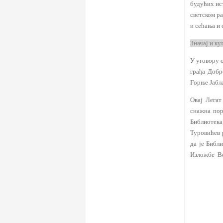
будућих ис
светском ра
и сећања и
Значај и ку
У уговору о
грађа Добр
Горње Јабл
Овај Легат
снажна пор
Библиотека 
Туровићев 
да је Библ
Изложбе Ве