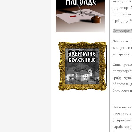
музеју и н
директор. 
поспешивањ
Србије: у 
Историјат 
Добросав Т
закључили 
ауторских п
Овим угов
поступајућ
грађу чува
обавезала 
било коме 
Посебну за
научни саве
у припрем
сарађивао 