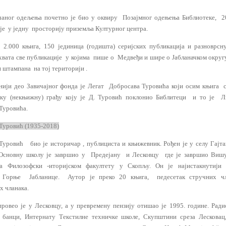
чаног одељења почетно је био у оквиру
Позајмног одењења Библиотеке
,
2
е у ј
едну
просторију приземља Културног центра.
 2.000 књига,
150 јединица (годишта) серијских публикација и разноврс
хвата све публикације у којима пише о Медвеђи и шире
о
Јабланачк
ом
округ
 штампана на тој територији .
нији део Завичајног фонда је Легат Добросава Туровића који осим књига
к
у
(некњижн
у
) грађ
у
коју је Д. Туровић поклонио Библитеци
и то је
Л
Туровића
.
Туровић (1935-2018)
уровић био је историчар , публициста и књижевник. Рођен је у селу Гајт
Основну школу је завршио у Предејану и Лесковцу где је завршио Виш
 а Филозофски -иторијском факултету у Скопљу. Он је најистакнутији 
 Горње Јабланице. Аутор је преко 20 књига, педесетак стручних чл
х чланака.
провео је у Лесковцу, а у превремену пензију отишао је 1995. године. Ради
 банци, Интернату Текстилне техничке школе, Скупштини среза Лескова