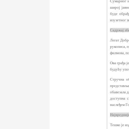
Сумарног и
широј јавн
буде обрађ
изузетног з
Садржај зб
Легат Добр
рукописа, п
филмова, п
Ова грађа 
будућу упот
Стручна о
представља
обавезала д
доступна с
наслеђем Г
Највредниј
Тешко је из