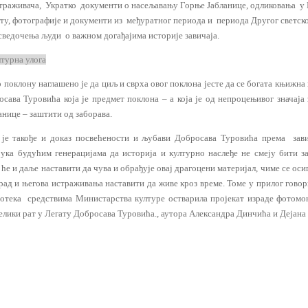
траживача, Укратко
документи о насељавању Горње Јабланице, одликовања у
ту, фотографије и документи из међуратног периода и периода Другог светско
 сведочења људи о важном догађајима историје завичаја.
лтурна улога
 поклону наглашено је да циљ и сврха овог поклона јесте да се богата књижн
осава Туровића која је предмет поклона – а која је од непроцењивог значаја 
анице – заштити од заборава.
 је такође и доказ посвећености и љубави Добросава Туровића према зави
ука будућим генерацијама да историја и културно наслеђе не смеју бити з
ће и даље наставити да чува и обрађује овај драгоцени материјал, чиме се оси
рад и његова истраживања наставити да живе кроз време. Томе у прилог гово
иотека средствима Министарства културе остварила пројекат израде фотомо
лики рат у Легату Добросава Туровића., аутора Александра Динчића и Дејана