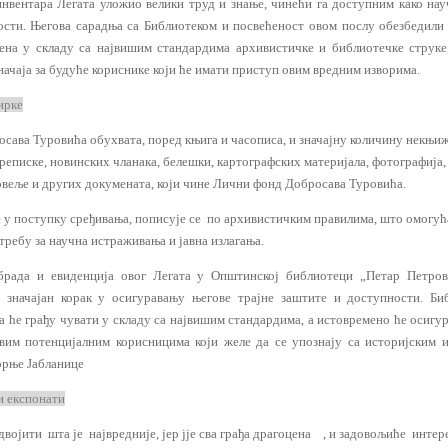
нвентара Легата уложио велики труд и знање, чинећи га доступним како науч
ости. Његова сарадња са Библиотеком и посвећеност овом послу обезбедили 
ена у складу са највишим стандардима архивистичке и библиотечке струке
начаја за будуће кориснике који ће имати приступ овим вредним изворима.
ирке
осава Туровића обухвата, поред књига и часописа, и значајну количину некњиж
реписке, новинских чланака, белешки, картографских материјала, фотографија,
овеље и других докумената, који чине Лични фонд Добросава Туровића.
је у поступку сређивања, пописује се по архивистичким правилима, што омогу
ребу за научна истраживања и јавна излагања.
брада и евиденција овог Легата у Општинској библиотеци „Петар Петро
 значајан корак у осигуравању његове трајне заштите и доступности. Би
а ће грађу чувати у складу са највишим стандардима, а истовремено ће осигу
вим потенцијалним корисницима који желе да се упознају са историјским 
орње Јабланице
и експонати
двојити шта је највредније, јер јје сва грађа драгоцена , и задовољиће инте