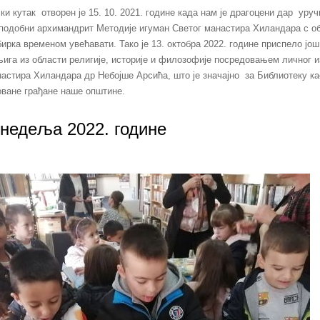
и кутак отворен је 15. 10. 2021. године када нам је драгоцени дар уру
подобни архимандрит Методије игуман Светог манастира Хиландара с 
бирка временом увећавати. Тако је 13. октобра 2022. године приспело још
њига из области религије, историје и филозофије посредовањем личног 
астира Хиландара др Небојше Арсића, што је значајно за Библиотеку ка
оване грађане наше општине.
 недеља 2022. године