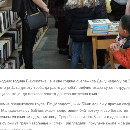
тходних година Библиотека
је и ове године обележила Дечју недељу од 
ото је „Шта детету треба да расте до неба“. Библиотекари су се потруди
ци зашто је
до њиховог узлета до неба потребна књига.
ремне предшколске групе
ПУ „Младост“, њих 50-ак дошли у пратњи свој
. Малишанима су библиотекари представили библиотеку и сво богатство
жењем са књигом од малих ногу. Приређена је изложба књига адекватна
е су они уз грају чаврљање и
смех
разгледали
понуђене књиге и са р
воје чланске карте.