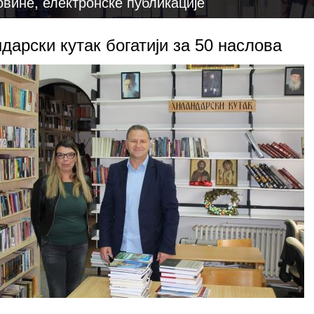
овине, електронске публикације
дарски кутак богатији за 50 наслова