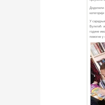
Доделили 
категорији
У сарадњи
Вулетић
и
године има
помогне у