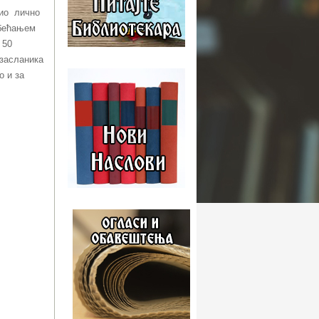
чио лично
обећањем
 50
изасланика
о и за