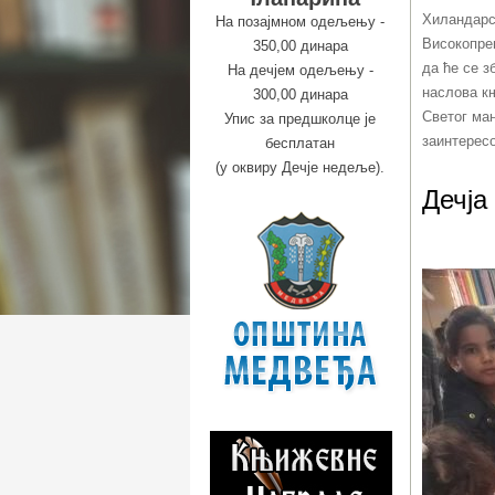
Хиландарск
На позајмном одељењу -
Високопре
350,00 динара
да ће се з
На дечјем одељењу -
наслова к
300,00 динара
Светог ман
Упис за предшколце је
заинтерес
бесплатан
(у оквиру Дечје недеље).
Дечја