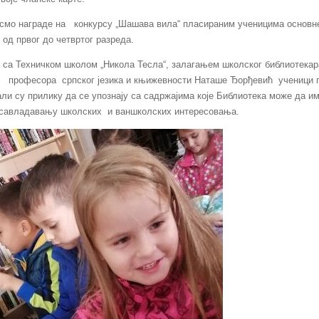
смо награде на
конкурсу „Шашава вила“ пласираним ученицима основн
од првог до четвртог разреда.
 са Техничком школом „Никола Тесла“, залагањем школског библиотекар
професора
српског језика и књижевности Наташе Ђорђевић
ученици 
ли су прилику да се упознају са садржајима које Библиотека може да и
 савладавању школских
и ваншколских интересовања.