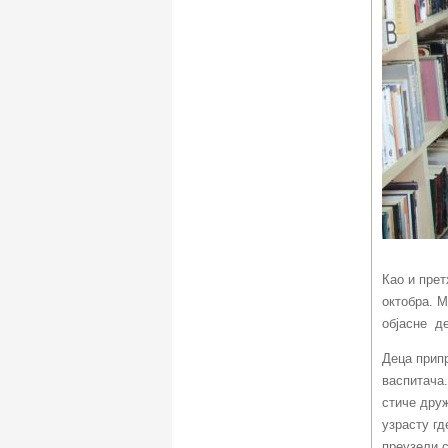
Као и пре
октобра. М
објасне
де
Деца прип
васпитача
стиче дру
узрасту гд
преузели с