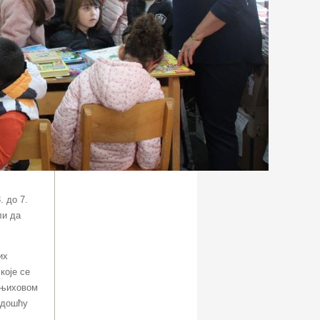
3. до
7
.
ли да
их
које се
 њиховом
адошћу