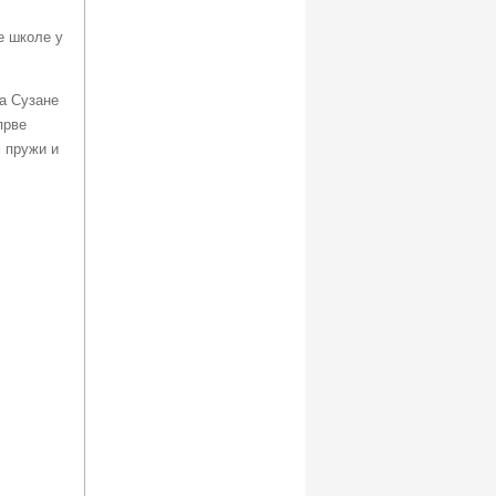
е школе у
а Сузане
прве
м пружи и