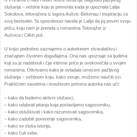
slušanja – veštine koju je primenila kada je upoznala Lalija
Sokolova, tetovažera iz logora Aušvic-Birkenau i inspiraciju za
svoj bestseler. Ta sposobnost navela je Lalija da joj poveri svoju
priču, koju nam je prenela u romanima
Tetovažer iz
Aušvica
i
Cilkin put
.
U knjizi podrobno saznajemo o autorkinom stvaralaštvu i
značajnim životnim događajima. Ona nas upoznaje sa ljudima
koji su je nadahnuli i čije intimne priče je ovekovečila u svojim
romanima. Otkrivamo kako je ovladala umećem pažljivog
slušanja – veštinom koju, kako veruje, možemo naučiti svi.
Praktičnim savetima i mnoštvom primera autorka nas uči:
– kako da budemo aktivni slušaoci,
– kako odabrati pitanja koja postavljamo sagovorniku,
– kako osluškivati i kako razumevati sagovornika,
– kako zadobiti poverenje sagovornika,
– kako se sluša istorija,
– kako čuti sebe.