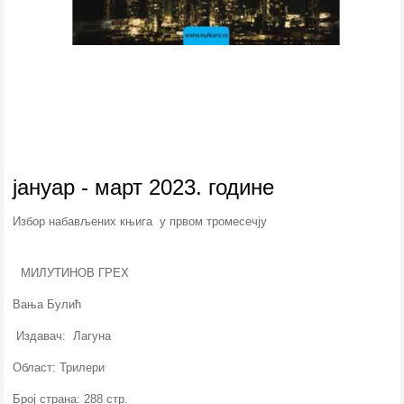
јануар - март 2023. године
Избор набављених књига у првом тромесечју
МИЛУТИНОВ ГРЕХ
Вања Булић
Издавач: Лагуна
Област: Трилери
Број страна: 288 стр.