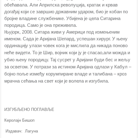
обећавала. Али Априлска револуција, кратак и крвав
догађај који се завршио државним ударом, био је кобан по
бројне владине службенике. Убијена је цела Ситарина
породица. Само је она преживела.
Њујорк, 2008. Ситара живи у Америци под измењеним
именом. Сада је Аријана Шепард, успешан хирург. У њену
ординацију улази човек кога је мислила да никада поново
неће видети. То је Шир, војник који ју је спасао,
али можда и
убио њену породицу. Тај сусрет у Аријани буди бес и жељу
за осветом. У потрази за истином Аријана одлази у Кабул –
бојно поље између корумпиране владе и талибана – кроз
мрачна сећања на свет који је волела и изгубила.
ИЗГУБЉЕНО ПОГЛАВЉЕ
Керолајн Бишоп
Издавач: Лагуна