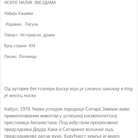
ИСКРЕ НАЛИК ЗВЕЗДАМА
Нађија Хашими
Издавач: Лагуна
Област: Историјски, драме
Број страна: 434
Писмо: Латиница
Бисер који је сломио шкољку
Кад
Од ауторке бестселера
и
је месец ниско
Кабул, 1978. ћерка угледне породице Ситара Замани живи
привилегованим животом у успешној космополитској
престоници Авганистана. Под вођством прогресивног
председника Дауда Хана и Ситариног вољеног оца,
председникове десне руке, будућност земље је много