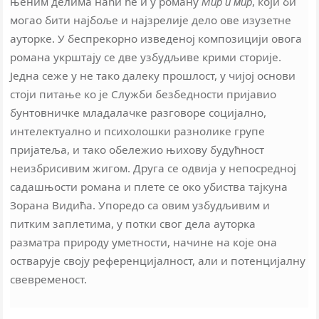
њеним делима наћи ће и у роману
, који би
Мир и мир
могао бити најбоље и најзрелије дело ове изузетне
ауторке. У беспрекорно изведеној композицији овога
романа укрштају се две узбудљиве крими сторије.
Једна сеже у не тако далеку прошлост, у чијој основи
стоји питање ко је Служби безбедности пријавио
бунтовничке младалачке разговоре социјално,
интелектуално и психолошки разнолике групе
пријатеља, и тако обележио њихову будућност
неизбрисивим жигом. Друга се одвија у непосредној
садашњости романа и плете се око убиства тајкуна
Зорана Видића. Упоредо са овим узбудљивим и
питким заплетима, у потки свог дела ауторка
разматра природу уметности, начине на које она
остварује своју референцијалност, али и потенцијалну
свевременост.