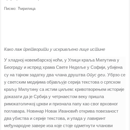
Писмо: Ћирилица
Како лаж претворити у искривљено лице истине
У хладној новембарској ноћи, у Улици краља Милутина у
Београду и испред храма Свете Недеље у Софији, убијена
Опус деи
су на тајном задатку два члана друштва
. Убрзо се
у светским медијима објављује серија текстова о српском
краљу Милутину са истим циљем: кривотворењем историје
доказати да је Србија у четрнаестом веку пришла
римокатоличкој цркви и признала папу као свог врховног
поглавара. Новинар Новак Ивановић открива повезаност
два убиства и серије текстова, и упада у лавиринт
међународне завере иза које стоје одметнути чланови