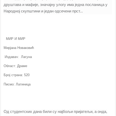
друштава и мафије, значајну улогу има једна посланица у
Народној скупштини и један одсечени прст...
МИР И МИР
Мирјана Новаковић
Издавач: Лагуна
Област: Драме
Број страна: 520
Писмо: Латиница
Од студентских дана били су најбољи пријатељи, а онда,