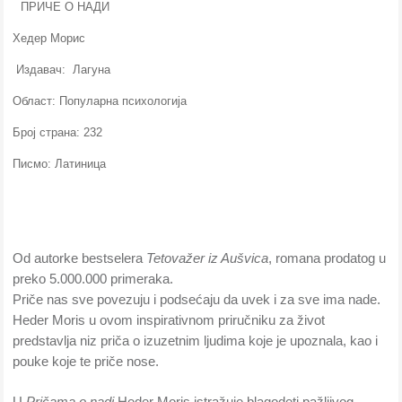
ПРИЧЕ О НАДИ
Хедер Морис
Издавач: Лагуна
Област: Популарна психологија
Број страна: 232
Писмо: Латиница
Od autorke bestselera
Tetovažer iz Aušvica
, romana prodatog u
preko 5.000.000 primeraka.
Priče nas sve povezuju i podsećaju da uvek i za sve ima nade.
Heder Moris u ovom inspirativnom priručniku za život
predstavlja niz priča o izuzetnim ljudima koje je upoznala, kao i
pouke koje te priče nose.
U
Pričama o nadi
Heder Moris istražuje blagodeti pažljivog