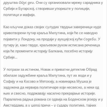
Опус деи
друштва
. Они су организовали мрежу сарадника у
Србији и Бугарској, створивши упориште у полицији,
политици и мафији.
Као кључни доказ својих сулудих тврдњи завереници нуде
кривотворени путир краља Милутина, који ће се наводно
Содеби
појавити у Лондону, на продаји у аукцијској кући
. У
путиру је, како тврде, краљевом руком исписана реченица
која ће променити историју Балкана, посебно историју
Србије...
У потрази за истином, Новак и приватни детектив Обрад
обилазе задужбине краља Милутина, пут их води и у
Софију и на Косово и Метохију, а новинарка Мушка је
задужена да нервира политичаре који несвесно, а неки од
њих и свесно, подржавају насилно прекрајање историје.
Паралелна радња романа се одвија на Боденском језеру и у
Амстердаму, а у целој причи – у судару политике, тајних