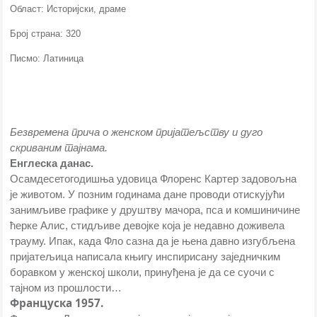
Област: Историјски, драме
Број страна: 320
Писмо: Латиница
Безвремена прича о женском пријатељству и дуго
скриваним тајнама.
Енглеска данас.
Осамдесетогодишња удовица Флоренс Картер задовољна
је животом. У позним годинама дане проводи отискујући
занимљиве графике у друштву мачора, пса и комшиничине
ћерке Алис, стидљиве девојке која је недавно доживела
трауму. Ипак, када Фло сазна да је њена давно изгубљена
пријатељица написала књигу инспирисану заједничким
боравком у женској школи, принуђена је да се суочи с
тајном из прошлости…
Француска 1957.