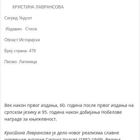
КРИСТИНА ЛАВРАНСОВА
Сигрид Ундсет
Издавач: Стела
Област:Историјски
Број страна: 479
Писмо: Латиница
Век након првог издања, 60. година после првог издања на
српском језику и 95. година након добијања Нобелове
награде за књижевност.
Кристина Лаврансова
је дело новог реализма славне
норвешке ауторке Сигрид Ундсет (1882-1949). Велика