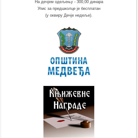
На дечјем одељењу - 300,00 динара
Упис за предшколце је бесплатан
(у оквиру Дечје недеље).