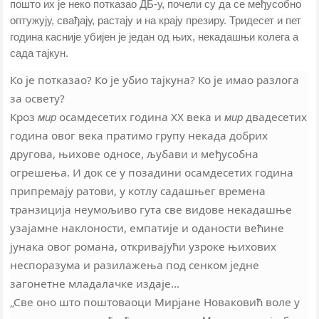
пошто их је неко потказао ДБ-у, почели су да се међусобно
оптужују, свађају, растају и на крају презиру. Тридесет и пет
година касније убијен је један од њих, некадашњи колега а
сада тајкун.
Ко је потказао? Ко је убио тајкуна? Ко је имао разлога
за освету?
Кроз
осамдесетих година XX века и
двадесетих
мир
мир
година овог века пратимо групу некада добрих
другова, њихове односе, љубави и међусобна
огрешења. И док се у позадини осамдесетих година
припремају ратови, у котлу садашњег времена
транзиција неумољиво гута све видове некадашње
узајамне наклоности, емпатије и оданости већине
јунака овог романа, откривајући узроке њихових
неспоразума и разилажења под сенком једне
загонетне младалачке издаје...
„Све оно што поштоваоци Мирјане Новаковић воле у