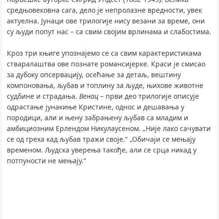
средњовековна сага, дело је непролазне вредности, увек
актуелна. Јунаци ове трилогије нису везани за време, они
су људи попут нас – са свим својим врлинама и слабостима.
Кроз три књиге упознајемо се са свим карактеристикама
стваралаштва ове познате романсијерке. Краси је смисао
за дубоку опсервацију, осећање за детаљ, вештину
компоновања, љубав и топлину за људе, њихове животне
судбине и страдања.
Венац
– први део трилогије описује
одрастање јунакиње Кристине, однос и дешавања у
породици, али и њену забрањену љубав са младим и
амбициозним Ерлендом Никулаусеном. „Није лако сачувати
се од греха кад љубав тражи своје.“ „Обичаји се мењају
временом. Људска уверења такође, али се срца никад у
потпуности не мењају.“