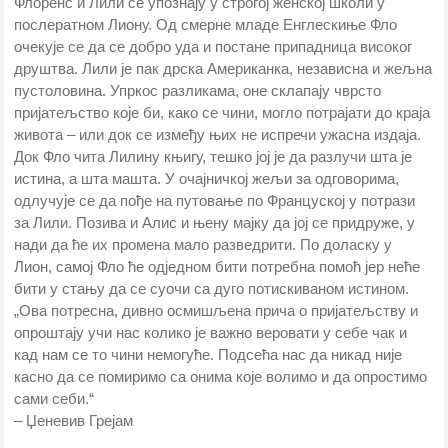
Флоренс и Лили се упознају у строгој женској школи у
послератном Лиону. Од смерне младе Енглескиње Фло
очекује се да се добро уда и постане припадница високог
друштва. Лили је пак дрска Американка, независна и жељна
пустоловина. Упркос разликама, оне склапају чврсто
пријатељство које би, како се чини, могло потрајати до краја
живота – или док се између њих не испречи ужасна издаја.
Док Фло чита Лилину књигу, тешко јој је да разлучи шта је
истина, а шта машта. У очајничкој жељи за одговорима,
одлучује се да пође на путовање по Француској у потрази
за Лили. Позива и Алис и њену мајку да јој се придруже, у
нади да ће их промена мало разведрити. По доласку у
Лион, самој Фло ће од‌једном бити потребна помоћ јер неће
бити у стању да се суочи са дуго потискиваном истином.
„Ова потресна, дивно осмишљена прича о пријатељству и
опроштају учи нас колико је важно веровати у себе чак и
кад нам се то чини немогуће. Подсећа нас да никад није
касно да се помиримо са онима које волимо и да опростимо
сами себи.“
– Џеневив Грејам