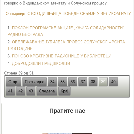
говорио о Видовданском атентату и Солунском процесу.
Опширније: СТОГОДИШЊИЦА ПОБЕДЕ СРБИЈЕ У ВЕЛИКОМ РАТ
ПОКЛОН ПРОГРАМСКЕ АКЦИЈЕ „КЊИГА СОЛИДАРНОСТИ"
РАДИО БЕОГРАДА
ОБЕЛЕЖАВАЊЕ ЈУБИЛЕЈА ПРОБОЈ СОЛУНСКОГ ФРОНТА
1918.ГОДИНЕ
ПОНОВО КРЕАТИВНЕ РАДИОНИЦЕ У БИБЛИОТЕЦИ
ДОБРОДОШЛИ ПРЕДШКОЛЦИ
Страна 39 од 51
Старт
Претходна
34
35
36
37
38
39
40
41
42
43
Следећа
Крај
Пратите нас