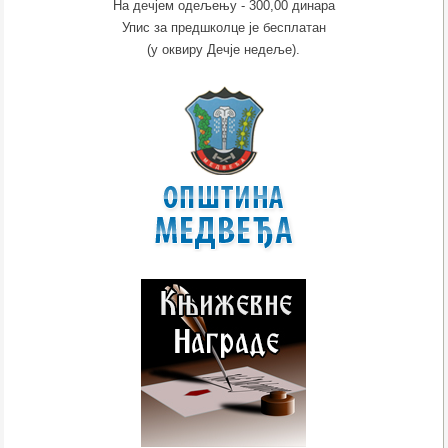
На дечјем одељењу - 300,00 динара
Упис за предшколце је бесплатан
(у оквиру Дечје недеље).