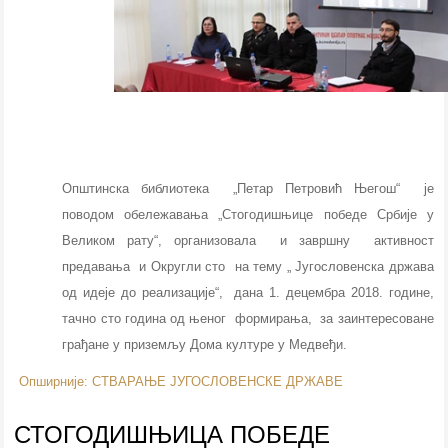
Општинска библиотека „Петар Петровић Његош“
је
поводом
обележавања „Стогодишњице победе Србије у
Великом рату“, организовала и завршну активност
предавања и Округли сто на тему
„ Југословенска држава
од идеје до реализације“, дана 1. децембра 2018. године,
тачно сто година од њеног формирања
,
за заинтересоване
грађане у приземљу Дома културе у Медвеђи.
Опширније: СТВАРАЊЕ ЈУГОСЛОВЕНСКЕ ДРЖАВЕ
СТОГОДИШЊИЦА ПОБЕДЕ