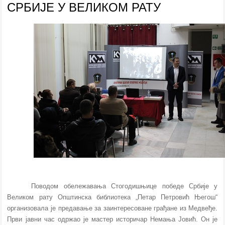
СРБИЈЕ У ВЕЛИКОМ РАТУ
Поводом обележавања Стогодишњице победе Србије у
Великом рату Општинска библиотека „Петар Петровић Његош“
организовала је предавање за заинтересоване грађане из Медвеђе.
Први јавни час одржао је мастер историчар Немања Јовић. Он је