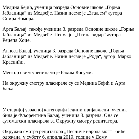
Медина Бејић, ученица разреда Основне школе „Горња
Јабланица“ из Медвеђе. Назив песме је „Згаљем“ аутора
Спира Чомора.
Арта Баљај, такође ученица 3. разреда Основне школе „Горња
Јабланица“ из Медвеђе. Песма је „Птица зидар“ аутора
Реџепа Хоџе.
Агнеса Баљај, ученица 3. разреда Основне школе „Горња
Јабланица“ из Медвеђе. Назив песме је „Рода“, аутор Марко
Краснићи.
Ментор свим ученицама је Рахим Косуми.
На окружну смотру пласирале су се Медина Бејић и Арта
Баљај.
У старијој узрасној категорији једини пријављени ученик
била је Фљорентина Баљај, ученица 3. разреда. Она се
аутоматски пласирала за Окружну смотру рецитатора.
Окружна смотра рецитатора „Песниче народа мог“ биће
одржана у суботу 6. априла 2019. године у Дому