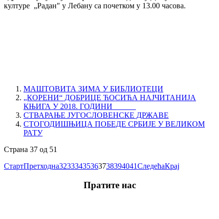
културе
„Радан" у Лебану са почетком у 13.00 часова.
МАШТОВИТА ЗИМА У БИБЛИОТЕЦИ
„КОРЕНИ“ ДОБРИЦЕ ЋОСИЋА НАЈЧИТАНИЈА
КЊИГА У 2018. ГОДИНИ
СТВАРАЊЕ ЈУГОСЛОВЕНСКЕ ДРЖАВЕ
СТОГОДИШЊИЦА ПОБЕДЕ СРБИЈЕ У ВЕЛИКОМ
РАТУ
Страна 37 од 51
Старт
Претходна
32
33
34
35
36
37
38
39
40
41
Следећа
Крај
Пратите нас