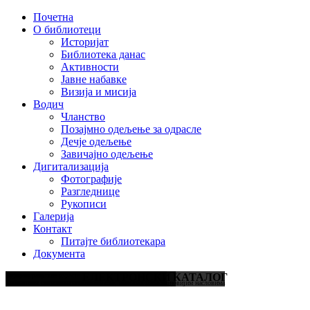
Почетна
О библиотеци
Историјат
Библиотека данас
Активности
Јавне набавке
Визија и мисија
Водич
Чланство
Позајмно одељење за одрасле
Дечје одељење
Завичајно одељење
Дигитализација
Фотографије
Разгледнице
Рукописи
Галерија
Контакт
Питајте библиотекара
Документа
Литература за све узрасте
Кутак за децу
Најновији наслови
ЕЛЕКТРОНСКИ КАТАЛОГ
Књиге, часописи, дневне новине, електронске публикације
Едукативна средства и сликовнице за децу свих узраста
Библиотека интензивно попуњава свој књижни фонд најновијим насловима