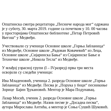
Општинска смотра рецитатора „Песниче народа мог“ одржана
је у суботу, 30. марта 2019. године са почетком у 10. 00 часова
у просторијама Општинске библиотеке „Петар Петровић
Његош“ у Медвеђи.
Учествовали су ученици Основне школе „Горња Јабланица“
из Медвеђе, Основне школе „Радован Ковачевић“ из Леца,
Основне школе „Сијаринска Бања“ из Сијаринске Бање и
Техничке школе „Никола Тесла“ из Медвеђе.
У млађој узрасној групи (
I – IV
разред
)
прва три места
освојили су следећи ученици:
Ива Младеновић, ученица 2. разреда Основне школе „Горња
Јабланица“ из Медвеђе. Песма је „Порука у боци“ песникиње
Зорице Бајин Ђукановић. Ментор је Мара Подунавац.
Лазар Мосић, ученик 2. разреда Основне школе „Горња
Јабланица“ из Медвеђе. Назив песме је „Досадна песма“,
аутора Мирослава Антића, а ментор је Соња Сушић Шуковић.