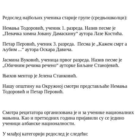
Редослед најбољих ученика старије групе (средњошколци):
Немања Тодоровић, ученик 1. разреда. Назив песме је
„Певачка химна Јовану Дамаскину“ аутора Лазе Костића.
Петар Перовић, ученик 3. разреда. Песма је „Кажем смрт а
љубим ...“ аутора Оскара Давича.
Јасмина Вуковић, ученица првог разреда. Назив песме је
„Обичним речима речено“ ауторке Биљане Станојевић.
Њихов ментор је Јелена Станковић.
Нашу општину на Окружној смотри представљаће Немања
Тодоровић и Петар Перовић.
Смотра рецитатора организована је и за ученике националних
мањина. Као и претходних година пријавили су се једино
ученици албанске националности.
У млађој категорији редослед је следећи: