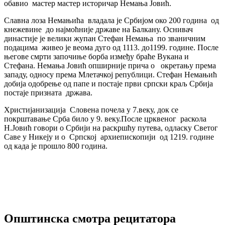
обавио мастер мастер историчар Немања Јовић.
Славна лоза Немањића
владала је Србијом око 200 година
од
кнежевине
до најмоћније државе на Балкану. Оснивач
династије је велики жупан Стефан Немања
по званичним
подацима живео је веома дуго од 1113. до1199. године. После
његове смрти започиње борба између браће Вукана и
Стефана. Немања Јовић опширније прича о
окретању према
западу, односу према Млетачкој републици. Стефан Немањић
добија одобрење од папе и постаје први српски краљ Србија
постаје призната
држава.
Христијанизација
Словена почела у 7.веку, док се
покрштавање Срба било у 9. веку.После црквеног
раскола
Н.Јовић говори о Србији на раскршћу путева, одласку Светог
Саве у Никеју и о
Српској
архиепископији
од 1219. године
од када је прошло 800 година.
Општинска смотра рецитатора