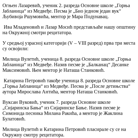
Огњен Лазаревић, ученик 2. разреда Основне школе „Горња
Јабланица“ из Медвеђе. Песма је „Био једном један вук“
Љубивоја Ршумовића, ментор је Мара Подунавац.
Ива Младеновић и Лазар Мосић представљаће нашу општину
на Окружној смотри рецитатора.
У средњој узрасној категорији (
V – VIII
разред
)
прва три места
су освојили:
Милица Вулетић, ученица 8. разреда Основне школе „Горња
Јабланица“ из Медвеђе. Назив песме је „Балканац“ Десанке
Максимовић. Њен ментор је Наташа Станковић.
Катарина Петровић такође ученица 8. разреда Основне школе
„Горња Јабланица“ из Медвеђе. Песма је „После детињства“
аутора Мирослава Антића, ментор Наташа Станковић.
Вуксан Вуковић, ученик 7. разреда Основне школе
„Сијаринска Бања“ из Сијаринске Бање. Назив песме је
Симонида песника Милана Ракића, а ментор је Жаклина
Булатовић.
Милица Вулетић и Катарина Петровић пласирале су се на
Окружну смотру рецитатора.