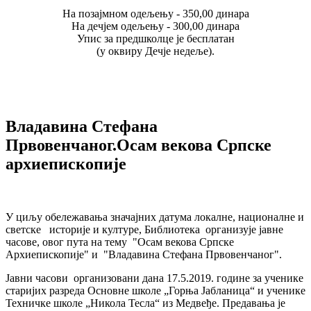
На позајмном одељењу - 350,00 динара
На дечјем одељењу - 300,00 динара
Упис за предшколце је бесплатан
(у оквиру Дечје недеље).
Владавина Стефана
Првовенчаног.Осам векова Српске
архиепископије
У циљу обележавања значајних датума локалне, националне и
светске
историје и културе, Библиотека
организује јавне
часове, овог пута на тему "
Осам векова Српске
Архиепископије" и "Владавина Стефана Првовенчаног".
Јавни часови
организовани дана 17.5.2019. године за ученике
старијих разреда Основне школе „Горња Јабланица“ и ученике
Техничке школе „Никола Тесла“ из Медвеђе. Предавања је